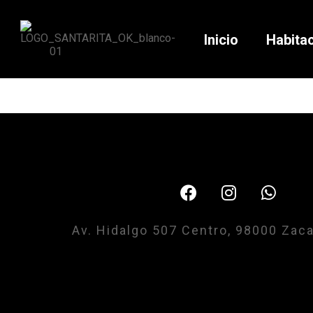
Inicio
Habita
Av. Hidalgo 507 Centro, 98000 Zac